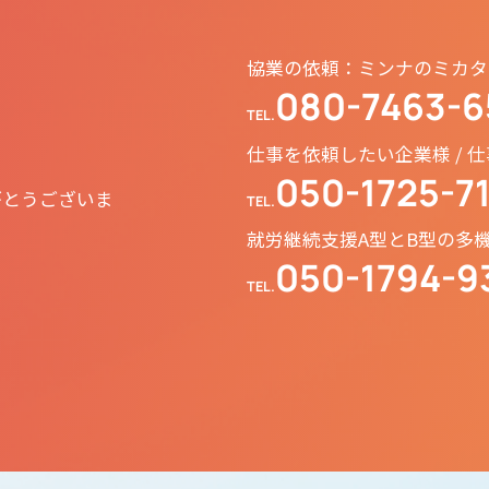
協業の依頼：ミンナのミカタ
080-7463-6
TEL.
仕事を依頼したい企業様 /
050-1725-7
がとうございま
TEL.
。
就労継続支援A型とB型の多
050-1794-9
TEL.