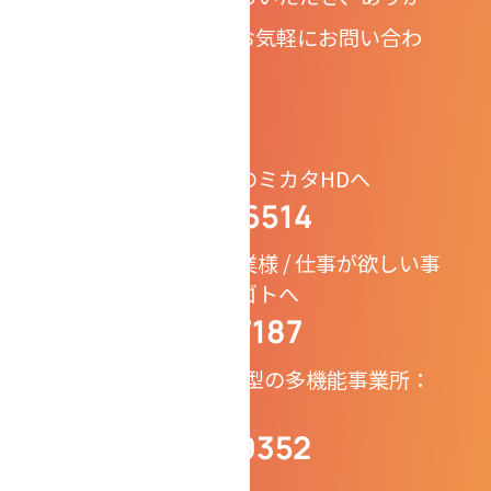
とうございます。 お気軽にお問い合わ
せください。
協業の依頼：ミンナのミカタHDへ
080-7463-6514
TEL.
仕事を依頼したい企業様 / 仕事が欲しい事
業所様：ミンナのシゴトへ
050-1725-7187
TEL.
就労継続支援A型とB型の多機能事業所：
ミンナのミライへ
050-1794-9352
TEL.