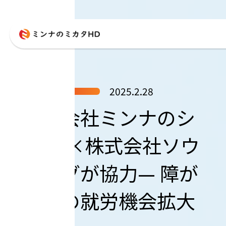
2025.2.28
株式会社ミンナのシ
ゴト ×株式会社ソウ
イングが協力— 障が
い者の就労機会拡大